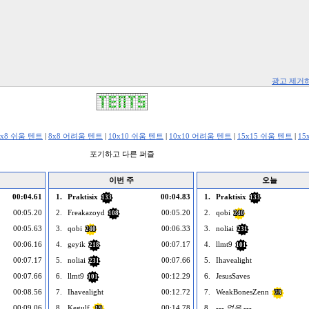
광고 제거
8x8 쉬움 텐트
|
8x8 어려움 텐트
|
10x10 쉬움 텐트
|
10x10 어려움 텐트
|
15x15 쉬움 텐트
|
15
포기하고 다른 퍼즐
이번 주
오늘
00:04.61
1.
Praktisix
00:04.83
1.
Praktisix
133
133
00:05.20
2.
Freakazoyd
00:05.20
2.
qobi
108
240
00:05.63
3.
qobi
00:06.33
3.
noliai
240
231
00:06.16
4.
geyik
00:07.17
4.
llmt9
218
101
00:07.17
5.
noliai
00:07.66
5.
Ihavealight
231
00:07.66
6.
llmt9
00:12.29
6.
JesusSaves
101
00:08.56
7.
Ihavealight
00:12.72
7.
WeakBonesZenn
73
00:09.06
8.
Kegulf
00:14.78
8.
--- 없음 ---
19