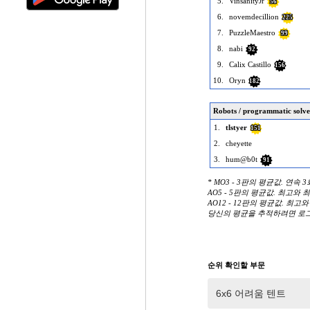
5.
VinsanityJr
56
6.
novemdecillion
225
7.
PuzzleMaestro
99
8.
nabi
92
9.
Calix Castillo
156
10.
Oryn
182
Robots / programmatic solve
1.
tlstyer
151
2.
cheyette
3.
hum@b0t
91
* MO3 - 3판의 평균값. 연속 
AO5 - 5판의 평균값. 최고와
AO12 - 12판의 평균값. 최고
당신의 평균을 추적하려면 로
순위 확인할 부문