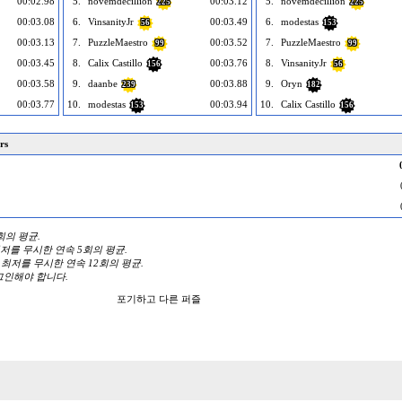
00:02.98
5.
novemdecillion
00:03.12
5.
novemdecillion
225
225
00:03.08
6.
VinsanityJr
00:03.49
6.
modestas
56
153
00:03.13
7.
PuzzleMaestro
00:03.52
7.
PuzzleMaestro
99
99
00:03.45
8.
Calix Castillo
00:03.76
8.
VinsanityJr
156
56
00:03.58
9.
daanbe
00:03.88
9.
Oryn
239
182
00:03.77
10.
modestas
00:03.94
10.
Calix Castillo
153
156
rs
3회의 평균.
 최저를 무시한 연속 5회의 평균.
와 최저를 무시한 연속 12회의 평균.
그인해야 합니다.
포기하고 다른 퍼즐