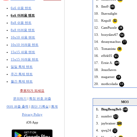
9.
llmt9
101
6x6 쉬움 텐트
10.
Ihavealight
6x6 어려움 텐트
11.
Kegulf
19
8x8 쉬움 텐트
12.
CamPuzzle
38
8x8 어려움 텐트
13.
bozyslaw67
64
10x10 쉬움 텐트
14.
thrasymachus
77
10x10 어려움 텐트
15.
Tomanista
65
15x15 쉬움 텐트
16.
effek05
65
15x15 어려움 텐트
17.
Ernie A.
109
일일 특제 텐트
18.
JesusSaves
주간 특제 텐트
19.
magarner
18
월간 특제 텐트
20.
mothcolada
13
후원자가 되세요
문의하기
|
특정 번호 퍼즐
MO3
여러 퍼즐 출력
|
최단 기록실
|
통계
1.
BingBongBob
108
Privacy Policy
2.
numbrr
322
iOS App
3.
jaybrainer
275
4.
qwq24
52