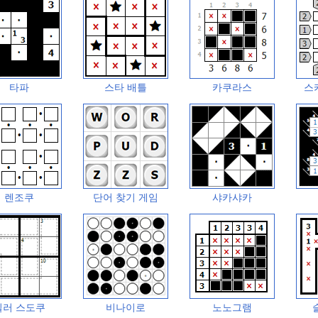
타파
스타 배틀
카쿠라스
스
렌조쿠
단어 찾기 게임
샤카샤카
킬러 스도쿠
비나이로
노노그램