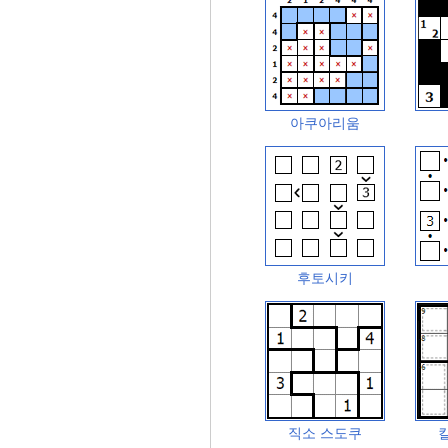
아쿠아리움
후토시키
직소 스도쿠