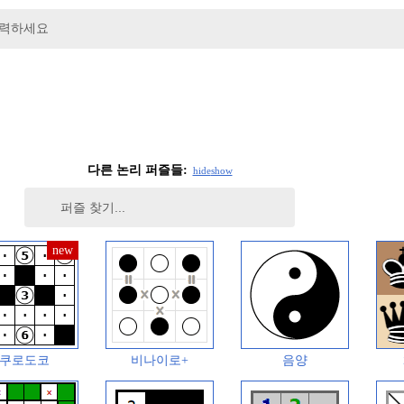
입력하세요
다른 논리 퍼즐들:
hide
show
쿠로도코
비나이로+
음양