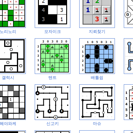
노리노리
모자이크
지뢰찾기
갤럭시
텐트
배틀쉽
헤야와케
신고키
마슈