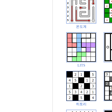
온도계
LITS
히토리