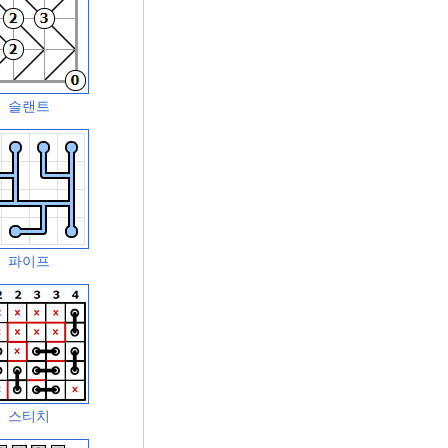
슬랜트
파이프
스티치