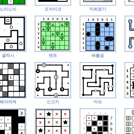
노리노리
모자이크
지뢰찾기
갤럭시
텐트
배틀쉽
헤야와케
신고키
마슈