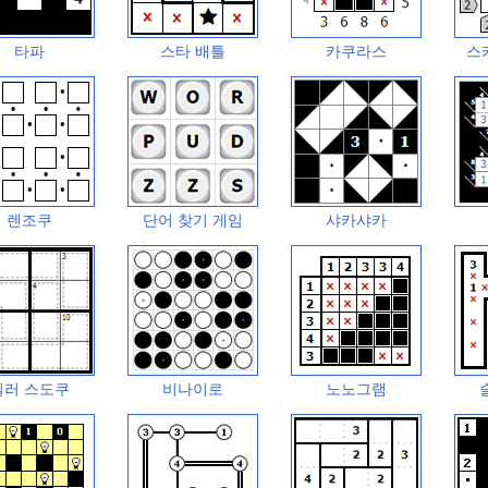
타파
스타 배틀
카쿠라스
스
렌조쿠
단어 찾기 게임
샤카샤카
킬러 스도쿠
비나이로
노노그램