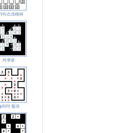
카이스크래퍼
카쿠로
슬리더 링크