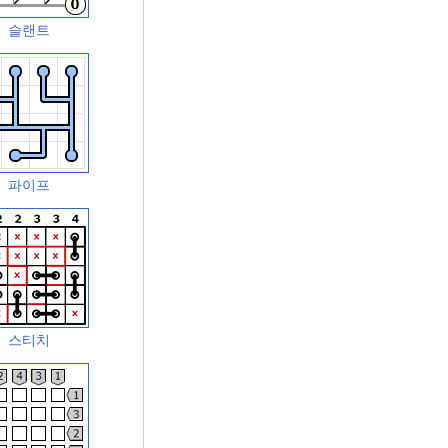
슬랜트
파이프
스티치