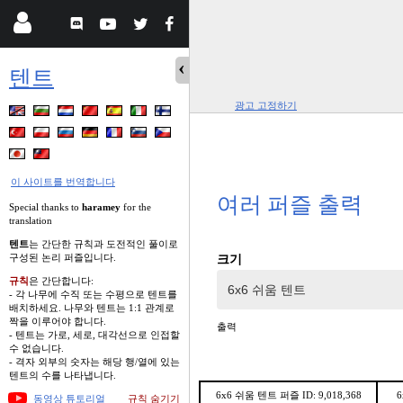
텐트
광고 고정하기
이 사이트를 번역합니다
여러 퍼즐 출력
Special thanks to
haramey
for the
translation
텐트
는 간단한 규칙과 도전적인 풀이로
구성된 논리 퍼즐입니다.
크기
규칙
은 간단합니다:
- 각 나무에 수직 또는 수평으로 텐트를
배치하세요. 나무와 텐트는 1:1 관계로
짝을 이루어야 합니다.
출력
- 텐트는 가로, 세로, 대각선으로 인접할
수 없습니다.
- 격자 외부의 숫자는 해당 행/열에 있는
텐트의 수를 나타냅니다.
6x6 쉬움 텐트 퍼즐 ID: 9,018,368
6
동영상 튜토리얼
규칙 숨기기