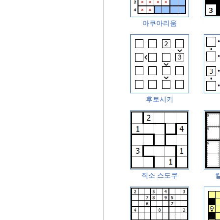
아쿠아리움
후토시키
직소 스도쿠