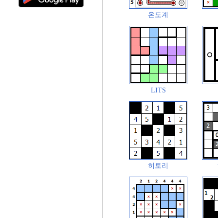
온도계
LITS
히토리